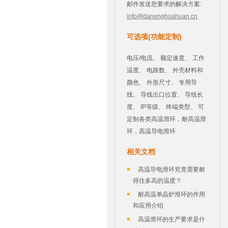
邮件发送您要求的解决方案:
info@danenghuahuan.cn
可选项(功能定制)
电压/电流、 额定速度、 工作
温度、 电路数、 外壳材料和
颜色、 外形尺寸、 专用导
线、 导线出口位置、 导线长
度、 IP等级、 终端类型、 可
定制各类高温滑环，耐高温滑
环，高温导电滑环
相关文档
高温导电滑环究竟需要耐
得住多高的温度？
耐高温单晶炉滑环的作用
和应用介绍
高温滑环的生产要求是什