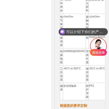
作
点
寿
材
命
料
<5mOhn
<2mOhm
电
接
气
触
噪
电
音
阻
可以介绍下你们的产品么
800VDC@50Hz
UL Teflon®
绝
导
Awg22,Awg16,C
缘
线
强
度
1000MΩ@600VDC
300mm(12")
绝
导
缘
线
电
长
阻
度
-40°C to 500°C
-55°C to 85°C
工
储
作
存
温
温
度
度
IP51
轴
深沟球轴承
防
承
护
等
级
根据您的要求定制