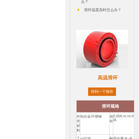
么？
滑环温度高时怎么办？
高温滑环
得到一个报价
滑环规格
0.05N.m;+0.03N
外
铝合金/不锈钢
扭
环
壳
矩
材
料
工
>1亿转
触
贵金属:金-金