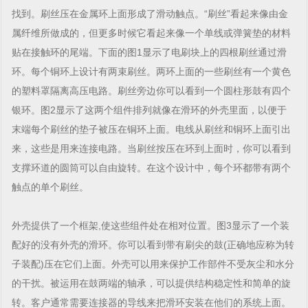
找到。刷丝压在金属环上面形成了滑动触点。“刷丝”看起来像由金
属纤维所做成的，但更多时候它看起来像一个单线或弹簧垫的材料
贴在接触环的尾端。下面的图1显示了电刷块上的四根刷丝通过滑
环。每个铜环上设计有两束刷丝。两环上面的一些刷丝有一个黄色
的塑料罩隔离高压电路。刷丝旁边你可以看到一个圆柱形鼓有四个
银环。图2显示了这两个组件排列就像在滑环的外壳里面，以便于
末端每个刷丝的垫子被压在铜环上面。电线从刷丝和铜环上面引出
来，这些是用来连接电路。当刷丝按压在环到上面时，你可以看到
支撑环道的圆筒可以自由旋转。在这个设计中，每个环都带有两个
触点的单个刷丝。
外壳提供了一个框架,使这些组件处在相对位置。图3显示了一个装
配好的没有外壳的滑环。你可以看到带有刷尖的鼓(正确地应称为转
子装配)压在它们上面。外壳可以用来保护工作部件不受灰尘和水分
的干扰。被运用在鼓两端的轴承，可以提供结构稳定性和简单的旋
转。客户通常需要连接器的导线来把滑环安装在他们的系统上面。