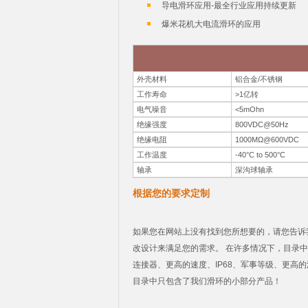
导电滑环应用-最全行业应用持续更新
爆米花机大电流滑环的应用
外壳材料
铝合金/不锈钢
工作寿命
>1亿转
电气噪音
<5mOhn
绝缘强度
800VDC@50Hz
绝缘电阻
1000MΩ@600VDC
工作温度
-40°C to 500°C
轴承
深沟球轴承
根据您的要求定制
如果您在网站上没有找到您所想要的，请您告诉
改设计来满足您的需求。 在许多情况下，目录
连接器、更高的速度、IP68、军事等级、更高
目录中只包含了我们滑环的小部分产品！