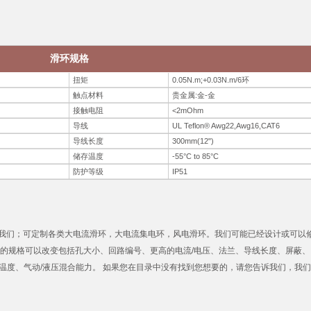
滑环规格
扭矩
0.05N.m;+0.03N.m/6环
触点材料
贵金属:金-金
接触电阻
<2mOhm
导线
UL Teflon® Awg22,Awg16,CAT6
导线长度
300mm(12")
储存温度
-55°C to 85°C
防护等级
IP51
我们；可定制各类大电流滑环，大电流集电环，风电滑环。我们可能已经设计或可以
中的规格可以改变包括孔大小、回路编号、更高的电流/电压、法兰、导线长度、屏蔽、
的温度、气动/液压混合能力。 如果您在目录中没有找到您想要的，请您告诉我们，我们