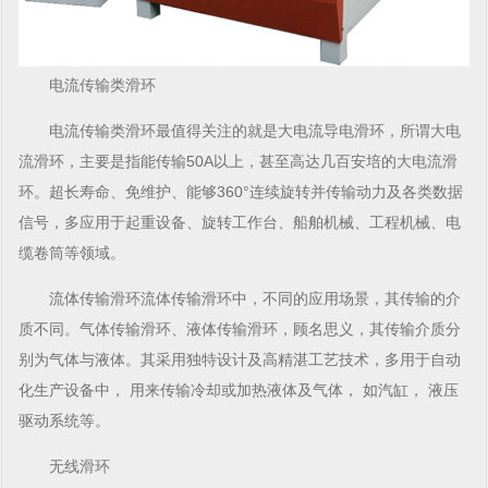
电流传输类
滑环
电流传输类
滑环
最值得关注的就是大电流
导电滑环
，所谓
大电
流滑环
，主要是指能传输50A以上，甚至高达几百安培的
大电流滑
环
。超长寿命、免维护、能够360°连续旋转并传输动力及各类数据
信号，多应用于起重设备、旋转工作台、船舶机械、工程机械、电
缆卷筒等领域。
流体传输
滑环
流体传输
滑环
中，不同的应用场景，其传输的介
质不同。气体传输
滑环
、液体传输
滑环
，顾名思义，其传输介质分
别为气体与液体。其采用独特设计及高精湛工艺技术，多用于自动
化生产设备中， 用来传输冷却或加热液体及气体， 如汽缸， 液压
驱动系统等。
无线
滑环