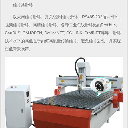
信号类
滑环
以太网信号
滑环
、开关/控制信号
滑环
、RS485/232信号
滑环
、
视频信号
滑环
、高清信号
滑环
、各种
工业总线滑环
比如Profibus,
CanBUS, CANOPEN, DeviceNET, CC-LINK, ProfiNET等等，
滑环
技术水平的高低在于如何高质量传输信号、避免信号丢包，并实现
更低背景噪声。