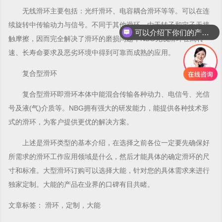
无线
滑环
主要包括：
光纤滑环
、电容耦合
滑环
等等。可以在连
续旋转中传输动力与信号。不同于其他
滑环
，由于转子和定子无接
可以介绍下你们的产品么
触摩擦，因而完全解决了
滑环
的磨损问题，NBG无线
滑环
在高转
速、长寿命要求及恶劣环境中得到可靠而成熟的应用。
复合型
滑环
复合型
滑环
即
滑环
本体中能混合传输各种动力、电信号、光信
号及液(气)介质等。NBG拥有强大的研发能力，能提供各种技术形
式的
滑环
，为客户提供更优的解决方案。
上述是
滑环
类型的基本介绍，在选择之前各位一定要先确保好
所需求的
滑环
工作应用领域是什么，然后才能具体的确定
滑环
的尺
寸和标准。大型
滑环
订购可以选择大能，针对您的具体需求来进行
独家定制。大能的产品在业界的口碑有目共睹。
文章标签：
滑环
，定制，大能